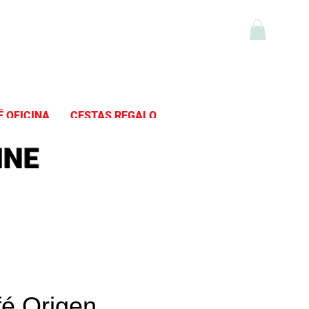
fé y Té Online
É OFICINA
CESTAS REGALO
INE
é Origen