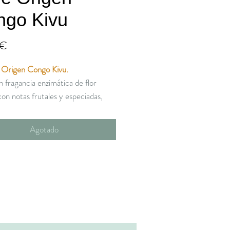
ngo Kivu
Precio
 €
 Origen Congo Kivu.
 fragancia enzimática de flor
con notas frutales y especiadas,
de notas vegetales en boca que
n a los espárragos; es intenso, con
Agotado
 acidez alta.