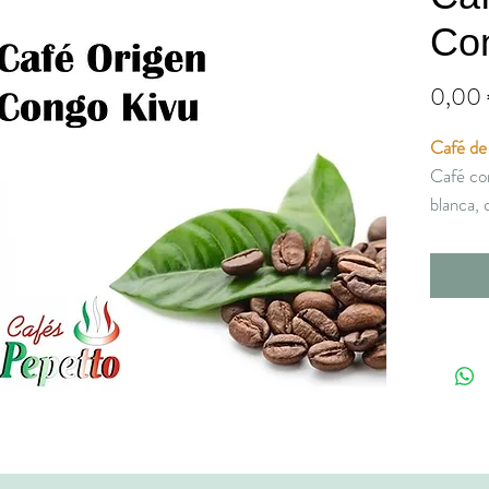
Co
0,00
Café de
Café con
blanca, 
además 
recuerda
cuerpo y