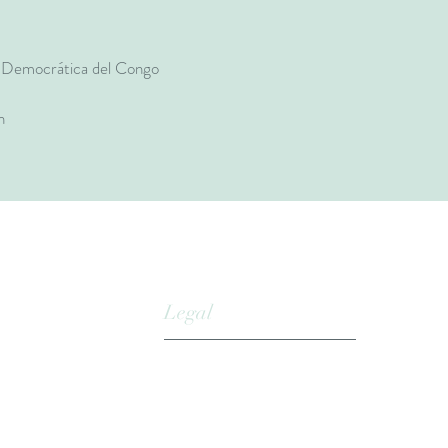
 Democrática del Congo
n
Legal
Aviso Legal
Términos y Condiciones de Uso
Política de Privacidad