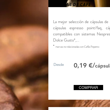
CÁPSULAS DE CAFE
La mejor selección de cápsulas de 
cápsulas espresso point/faq, cáp
compatibles con sistemas Nespres
Dolce Gusto*,...
*
marcas no relacionadas con Cafés Pepetto
0,19 €/
Desde
cápsul
COMPRAR