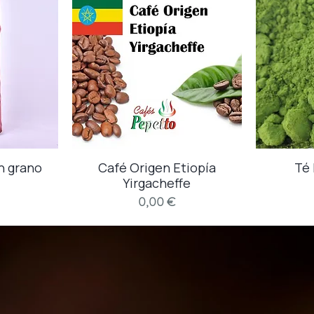
n grano
a
Café Origen Etiopía
Vista rápida
Té
Yirgacheffe
o
Precio
0,00 €
 nuestra selección de ca