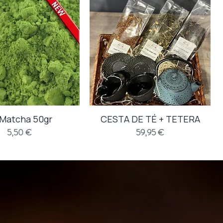
 Matcha 50gr
Vista rápida
CESTA DE TÉ + TETERA
Vista rápida
Precio
Precio
5,50 €
59,95 €
fés y tés