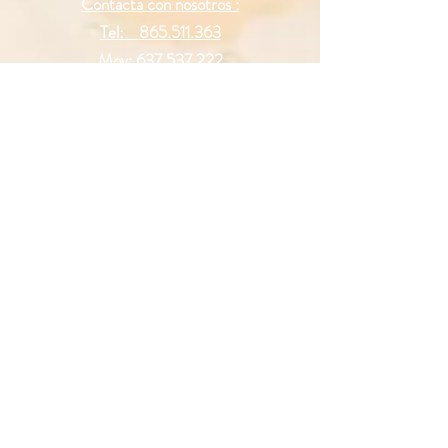
Contacta con nosotros :
Tel:
865.511.363
Mov:
637.537.222
Mail :
info@cafespepetto.com
Legal
Aviso Legal
Términos y Condiciones de Uso
Política de Privacidad
Política de cookies
Redes Sociales
Facebook