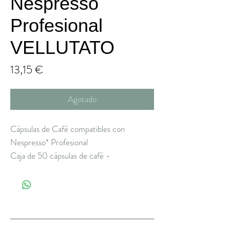
Nespresso
Profesional
VELLUTATO
Precio
13,15 €
Agotado
Cápsulas de Café compatibles con
Nespresso* Profesional
Caja de 50 cápsulas de café -
VELLUTATO 100% Arábica
Blend de cafés Arábicas que crea un café
redondo caracterizado por deliciosas notas
Sobre Nosotros
de chocolate y frutas. La intensidad del
tueste, garantiza un café con cuerpo y