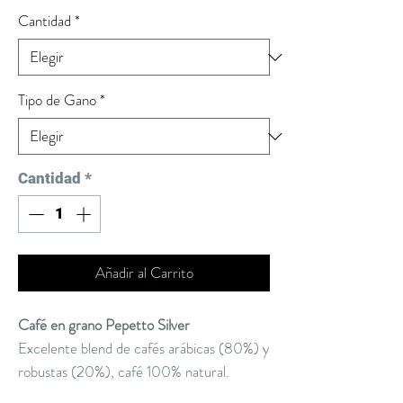
Cantidad
*
Tipo de Gano
*
Cantidad
*
Añadir al Carrito
Café en grano Pepetto Silver
Excelente blend de cafés arábicas (80%) y
robustas (20%), café 100% natural.
Excelente cuerpo, aroma y taza, hacen de