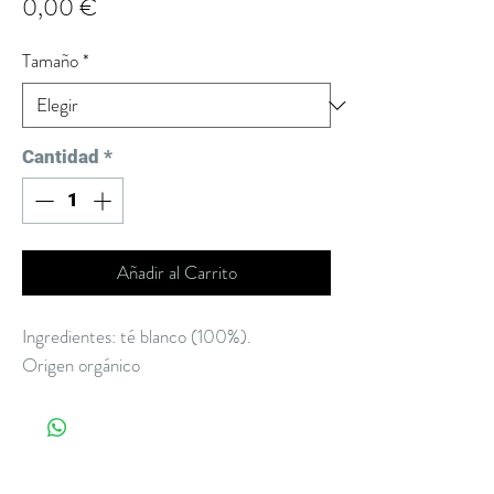
Precio
0,00 €
Tamaño
*
Cantidad
*
Añadir al Carrito
Ingredientes: té blanco (100%).
Origen orgánico
Sobre Nosotros