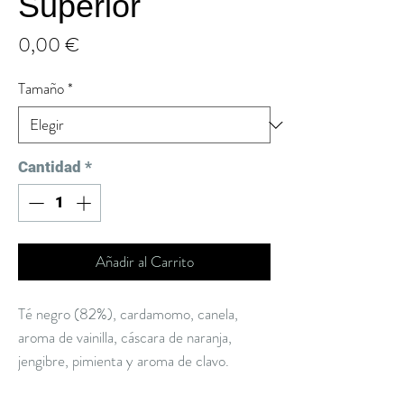
Superior
Precio
0,00 €
Tamaño
*
Cantidad
*
Añadir al Carrito
Té negro (82%), cardamomo, canela,
aroma de vainilla, cáscara de naranja,
jengibre, pimienta y aroma de clavo.