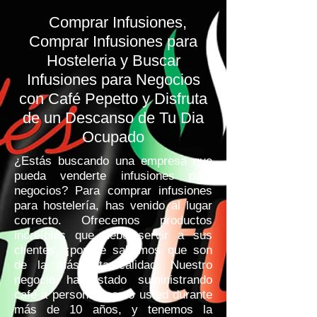
Comprar Infusiones,
Comprar Infusiones para
Hosteleria y Buscar
Infusiones para Negocios
con Café Pepetto y Disfruta
de un Descanso de Tu Dia
Ocupado
¿Estás buscando una empresa que
pueda venderte infusiones para
negocios? Para comprar infusiones
para hostelería, has venido al lugar
correcto. Ofrecemos productos
increíbles que debe servir a sus
clientes, ¡porque sabemos que son
de la más alta calidad! Nuestro
negocio ha estado suministrando
café a personas como usted durante
más de 10 años, y tenemos la