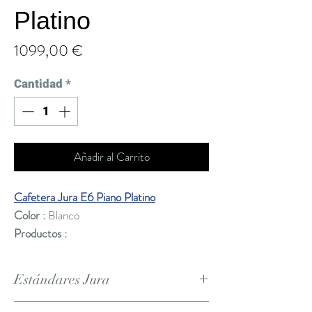
Platino
Precio
1099,00 €
Cantidad
*
Añadir al Carrito
Cafetera Jura E6 Piano Platino
Color :
Blanco
Productos :
Espresso
2x Expresso
Estándares Jura
Cappuccino
Capuccino Extra Shot