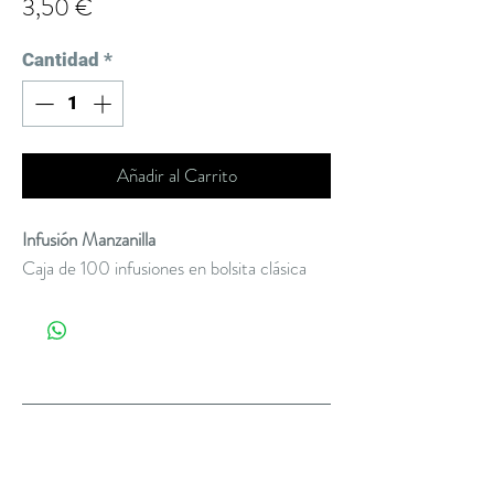
Precio
3,50 €
Cantidad
*
Añadir al Carrito
Infusión Manzanilla
Caja de 100 infusiones en bolsita clásica
Sobre Nosotros
Nosotros
Blog
Contacto