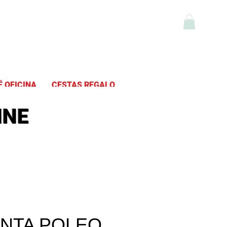
fé y Té Online
É OFICINA
CESTAS REGALO
INE
NTA POLEO