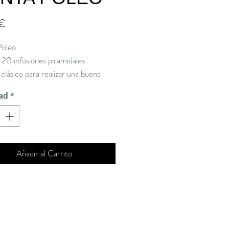
Precio
 €
Poleo
20 infusiones piramidales
clásico para realizar una buena
ón. Menta (70%) y Poleo (30%)
ad
*
a
Añadir al Carrito