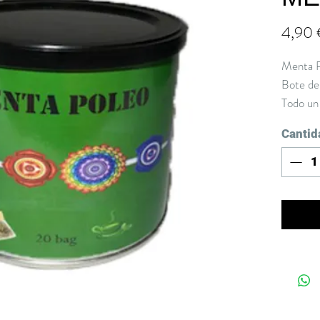
4,90
Menta 
Bote de 
Todo un 
digesti
Cantid
Sin teín