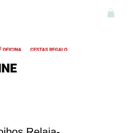
fé y Té Online
É OFICINA
CESTAS REGALO
INE
ibos Relaja-