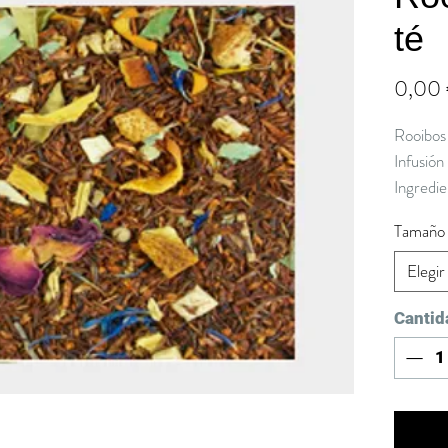
té
0,00
Rooibos
Infusión
Ingredie
cáscara 
Tamaño
pétalos 
Elegir
Cantid